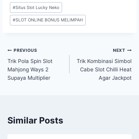
#
Situs Slot Lucky Neko
#
SLOT ONLINE BONUS MELIMPAH
Post
PREVIOUS
NEXT
Trik Pola Spin Slot
Trik Kombinasi Simbol
navigation
Mahjong Ways 2
Cabe Slot Chilli Heat
Supaya Multiplier
Agar Jackpot
Similar Posts