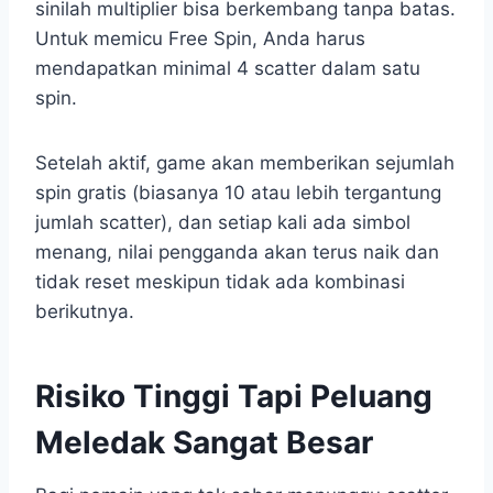
sinilah multiplier bisa berkembang tanpa batas.
Untuk memicu Free Spin, Anda harus
mendapatkan minimal 4 scatter dalam satu
spin.
Setelah aktif, game akan memberikan sejumlah
spin gratis (biasanya 10 atau lebih tergantung
jumlah scatter), dan setiap kali ada simbol
menang, nilai pengganda akan terus naik dan
tidak reset meskipun tidak ada kombinasi
berikutnya.
Risiko Tinggi Tapi Peluang
Meledak Sangat Besar