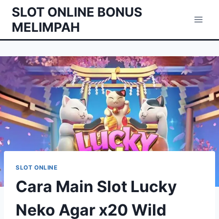
Skip
SLOT ONLINE BONUS
to
MELIMPAH
content
SLOT ONLINE
Cara Main Slot Lucky
Neko Agar x20 Wild