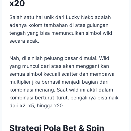
x20
Salah satu hal unik dari Lucky Neko adalah
adanya kolom tambahan di atas gulungan
tengah yang bisa memunculkan simbol wild
secara acak.
Nah, di sinilah peluang besar dimulai. Wild
yang muncul dari atas akan menggantikan
semua simbol kecuali scatter dan membawa
multiplier jika berhasil menjadi bagian dari
kombinasi menang. Saat wild ini aktif dalam
kombinasi berturut-turut, pengalinya bisa naik
dari x2, x5, hingga x20.
Strategi Pola Bet & Spin