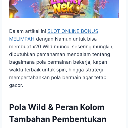
Dalam artikel ini
SLOT ONLINE BONUS
MELIMPAH
dengan Namun untuk bisa
membuat x20 Wild muncul sesering mungkin,
dibutuhkan pemahaman mendalam tentang
bagaimana pola permainan bekerja, kapan
waktu terbaik untuk spin, hingga strategi
mempertahankan pola bermain agar tetap
gacor.
Pola Wild & Peran Kolom
Tambahan Pembentukan