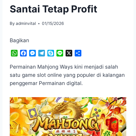
Santai Tetap Profit
By
adminvital
01/15/2026
Bagikan
W
F
M
T
S
L
X
S
h
a
e
e
k
i
h
a
c
s
l
y
n
a
Permainan Mahjong Ways kini menjadi salah
t
e
s
e
p
e
r
satu game slot online yang populer di kalangan
s
b
e
g
e
e
penggemar Permainan digital.
A
o
n
r
p
o
g
a
p
k
e
m
r