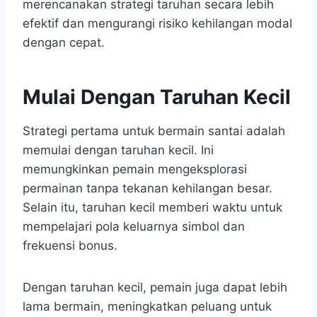
merencanakan strategi taruhan secara lebih
efektif dan mengurangi risiko kehilangan modal
dengan cepat.
Mulai Dengan Taruhan Kecil
Strategi pertama untuk bermain santai adalah
memulai dengan taruhan kecil. Ini
memungkinkan pemain mengeksplorasi
permainan tanpa tekanan kehilangan besar.
Selain itu, taruhan kecil memberi waktu untuk
mempelajari pola keluarnya simbol dan
frekuensi bonus.
Dengan taruhan kecil, pemain juga dapat lebih
lama bermain, meningkatkan peluang untuk