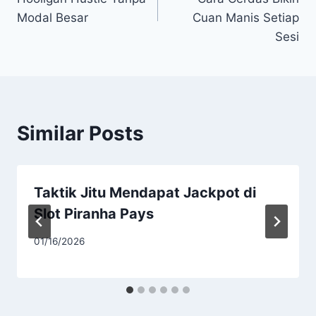
Modal Besar
Cuan Manis Setiap
Sesi
Similar Posts
Taktik Jitu Mendapat Jackpot di
Slot Piranha Pays
01/16/2026