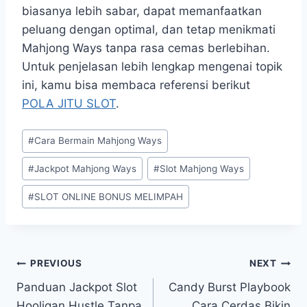
biasanya lebih sabar, dapat memanfaatkan
peluang dengan optimal, dan tetap menikmati
Mahjong Ways tanpa rasa cemas berlebihan.
Untuk penjelasan lebih lengkap mengenai topik
ini, kamu bisa membaca referensi berikut
POLA JITU SLOT
.
Post
#
Cara Bermain Mahjong Ways
Tags:
#
Jackpot Mahjong Ways
#
Slot Mahjong Ways
#
SLOT ONLINE BONUS MELIMPAH
Post
PREVIOUS
NEXT
Panduan Jackpot Slot
Candy Burst Playbook
navigation
Hooligan Hustle Tanpa
Cara Cerdas Bikin