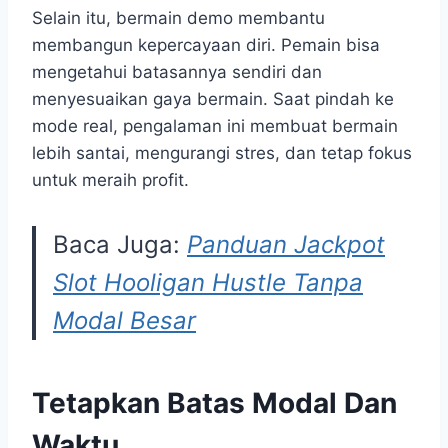
Selain itu, bermain demo membantu
membangun kepercayaan diri. Pemain bisa
mengetahui batasannya sendiri dan
menyesuaikan gaya bermain. Saat pindah ke
mode real, pengalaman ini membuat bermain
lebih santai, mengurangi stres, dan tetap fokus
untuk meraih profit.
Baca Juga:
Panduan Jackpot
Slot Hooligan Hustle Tanpa
Modal Besar
Tetapkan Batas Modal Dan
Waktu