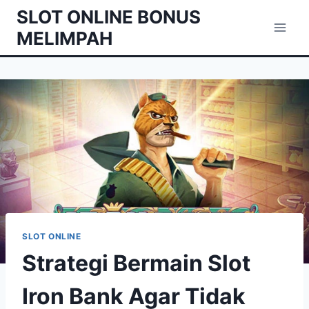
Skip
SLOT ONLINE BONUS
to
MELIMPAH
content
SLOT ONLINE
Strategi Bermain Slot
Iron Bank Agar Tidak