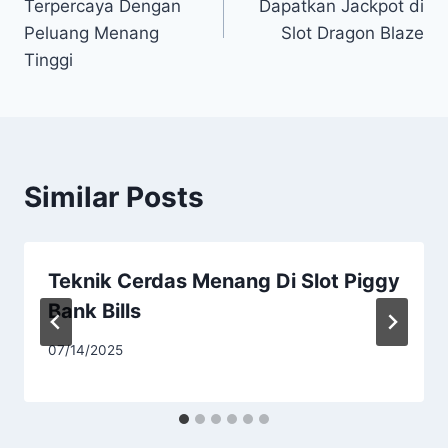
Terpercaya Dengan
Dapatkan Jackpot di
Peluang Menang
Slot Dragon Blaze
Tinggi
Similar Posts
Teknik Cerdas Menang Di Slot Piggy
Bank Bills
07/14/2025