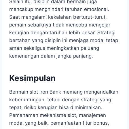
Selain itu, disiplin dalam bermain juga
mencakup menghindari taruhan emosional.
Saat mengalami kekalahan berturut-turut,
pemain sebaiknya tidak mencoba mengejar
kerugian dengan taruhan lebih besar. Strategi
bertahan yang disiplin ini menjaga modal tetap
aman sekaligus meningkatkan peluang
kemenangan dalam jangka panjang.
Kesimpulan
Bermain slot Iron Bank memang mengandalkan
keberuntungan, tetapi dengan strategi yang
tepat, risiko kerugian bisa diminimalkan.
Pemahaman mekanisme slot, manajemen
modal yang baik, pemanfaatan fitur bonus,