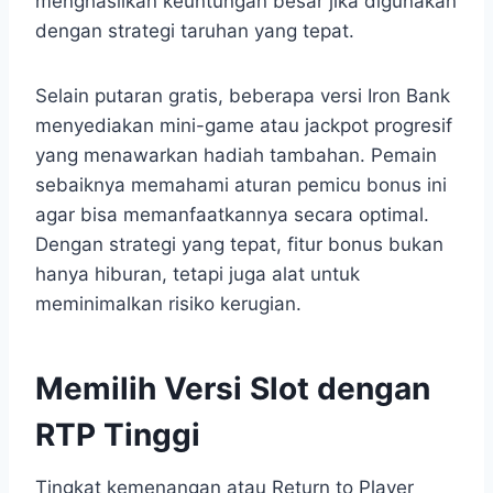
menghasilkan keuntungan besar jika digunakan
dengan strategi taruhan yang tepat.
Selain putaran gratis, beberapa versi Iron Bank
menyediakan mini-game atau jackpot progresif
yang menawarkan hadiah tambahan. Pemain
sebaiknya memahami aturan pemicu bonus ini
agar bisa memanfaatkannya secara optimal.
Dengan strategi yang tepat, fitur bonus bukan
hanya hiburan, tetapi juga alat untuk
meminimalkan risiko kerugian.
Memilih Versi Slot dengan
RTP Tinggi
Tingkat kemenangan atau Return to Player