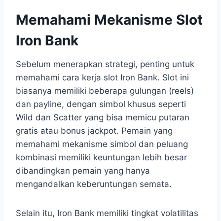
Memahami Mekanisme Slot
Iron Bank
Sebelum menerapkan strategi, penting untuk
memahami cara kerja slot Iron Bank. Slot ini
biasanya memiliki beberapa gulungan (reels)
dan payline, dengan simbol khusus seperti
Wild dan Scatter yang bisa memicu putaran
gratis atau bonus jackpot. Pemain yang
memahami mekanisme simbol dan peluang
kombinasi memiliki keuntungan lebih besar
dibandingkan pemain yang hanya
mengandalkan keberuntungan semata.
Selain itu, Iron Bank memiliki tingkat volatilitas