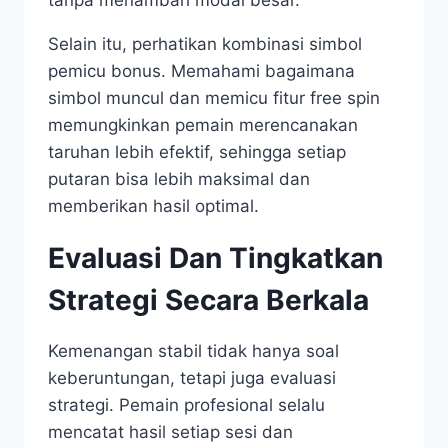
tanpa menambah modal besar.
Selain itu, perhatikan kombinasi simbol
pemicu bonus. Memahami bagaimana
simbol muncul dan memicu fitur free spin
memungkinkan pemain merencanakan
taruhan lebih efektif, sehingga setiap
putaran bisa lebih maksimal dan
memberikan hasil optimal.
Evaluasi Dan Tingkatkan
Strategi Secara Berkala
Kemenangan stabil tidak hanya soal
keberuntungan, tetapi juga evaluasi
strategi. Pemain profesional selalu
mencatat hasil setiap sesi dan