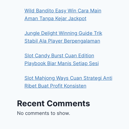
Wild Bandito Easy Win Cara Main
Aman Tanpa Kejar Jackpot
Jungle Delight Winning Guide Trik
Stabil Ala Player Berpengalaman
Slot Candy Burst Cuan Edition
Playbook Biar Manis Setiap Sesi
Slot Mahjong Ways Cuan Strategi Anti
Ribet Buat Profit Konsisten
Recent Comments
No comments to show.