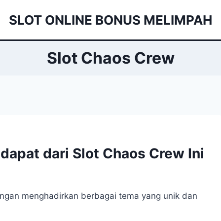
SLOT ONLINE BONUS MELIMPAH
Slot Chaos Crew
apat dari Slot Chaos Crew Ini
ngan menghadirkan berbagai tema yang unik dan