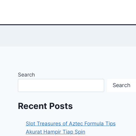
Search
Search
Recent Posts
Slot Treasures of Aztec Formula Tips
Akurat Hampir Tiap Spin