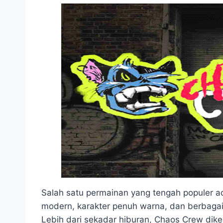
Salah satu permainan yang tengah populer a
modern, karakter penuh warna, dan berbaga
Lebih dari sekadar hiburan, Chaos Crew di