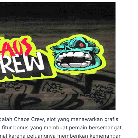
dalah Chaos Crew, slot yang menawarkan grafis
i fitur bonus yang membuat pemain bersemangat.
kenal karena peluangnya memberikan kemenangan