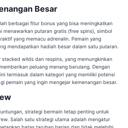
menangan Besar
lah berbagai fitur bonus yang bisa meningkatkan
i menawarkan putaran gratis (free spins), simbol
eraktif yang memacu adrenalin. Pemain yang
luang mendapatkan hadiah besar dalam satu putaran.
ur stacked wilds dan respins, yang memungkinkan
dan memberikan peluang menang berulang. Dengan
 ini termasuk dalam kategori yang memiliki potensi
agi pemain yang ingin mengejar kemenangan besar.
rew
ntungan, strategi bermain tetap penting untuk
w. Salah satu strategi utama adalah mengatur
etapkan batas taruhan harian dan tidak melebihi