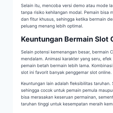
Selain itu, mencoba versi demo atau mode 
tanpa risiko kehilangan modal. Pemain bisa
dan fitur khusus, sehingga ketika bermain de
peluang menang lebih optimal.
Keuntungan Bermain Slot
Selain potensi kemenangan besar, bermain
mendalam. Animasi karakter yang seru, efek
pemain betah bermain lebih lama. Kombinasi
slot ini favorit banyak penggemar slot online.
Keuntungan lain adalah fleksibilitas taruhan.
sehingga cocok untuk pemain pemula maupun 
bisa merasakan keseruan permainan, semen
taruhan tinggi untuk kesempatan meraih ke