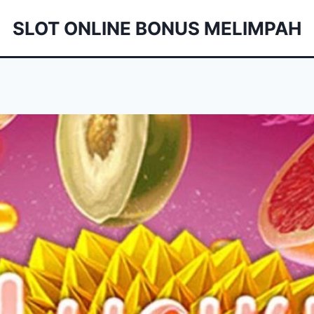
SLOT ONLINE BONUS MELIMPAH