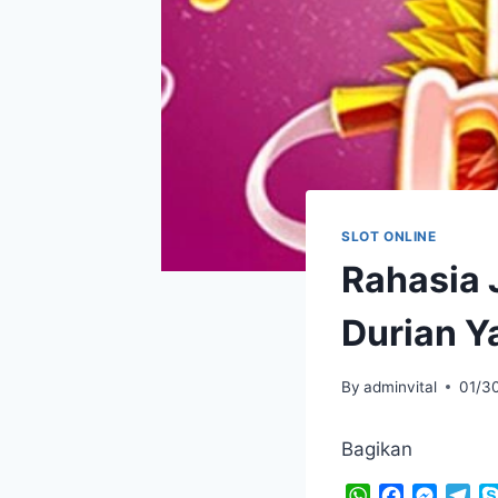
SLOT ONLINE
Rahasia 
Durian Y
By
adminvital
01/3
Bagikan
W
F
M
T