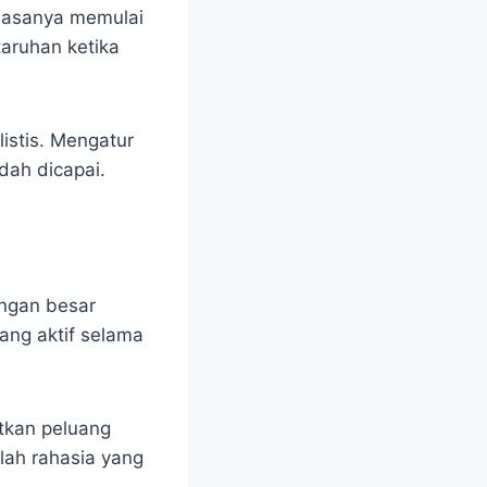
biasanya memulai
taruhan ketika
istis. Mengatur
dah dicapai.
angan besar
yang aktif selama
tkan peluang
lah rahasia yang