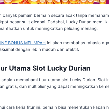
 banyak pemain bermain secara acak tanpa memahami f
ckpot besar sulit dicapai. Padahal, Lucky Durian memil
dimanfaatkan untuk meningkatkan peluang menang.
INE BONUS MELIMPAH
ini akan membahas rahasia aga
aksimal dengan lebih mudah dan efektif.
tur Utama Slot Lucky Durian
adalah memahami fitur utama slot Lucky Durian. Slot in
taran gratis, dan multiplier yang dapat meningkatkan ke
i cara kerja fitur ini, pemain bisa menentukan kapan 