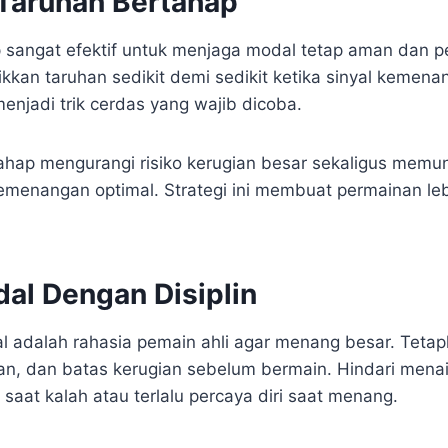
Taruhan Bertahap
p sangat efektif untuk menjaga modal tetap aman dan p
kkan taruhan sedikit demi sedikit ketika sinyal kemen
 menjadi trik cerdas yang wajib dicoba.
hap mengurangi risiko kerugian besar sekaligus memu
emenangan optimal. Strategi ini membuat permainan leb
dal Dengan Disiplin
adalah rahasia pemain ahli agar menang besar. Tetapk
n, dan batas kerugian sebelum bermain. Hindari mena
saat kalah atau terlalu percaya diri saat menang.