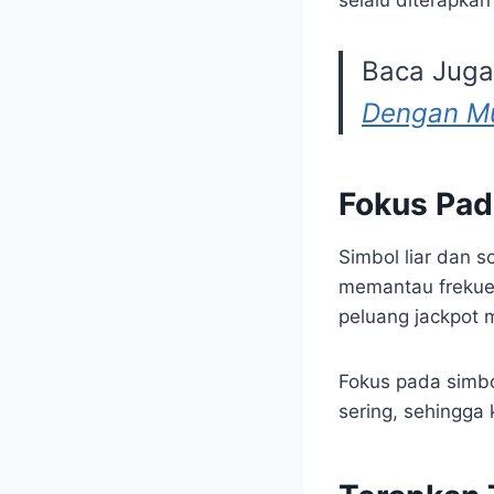
Baca Jug
Dengan M
Fokus Pad
Simbol liar dan 
memantau frekuen
peluang jackpot 
Fokus pada simb
sering, sehingga