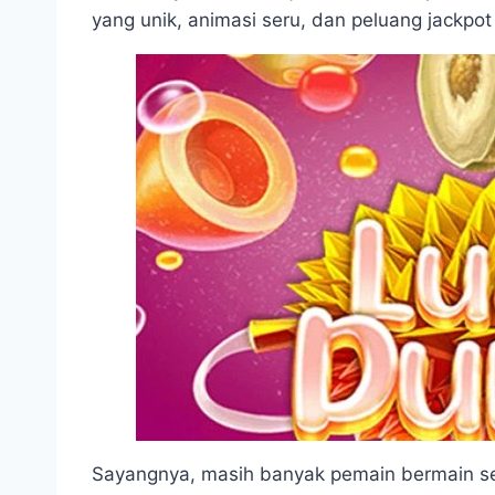
yang unik, animasi seru, dan peluang jackpot
Sayangnya, masih banyak pemain bermain sec