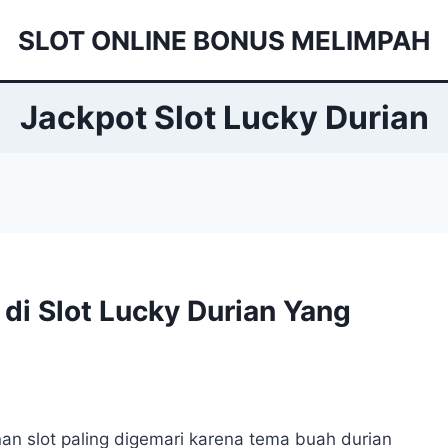
SLOT ONLINE BONUS MELIMPAH
Jackpot Slot Lucky Durian
di Slot Lucky Durian Yang
nan slot paling digemari karena tema buah durian