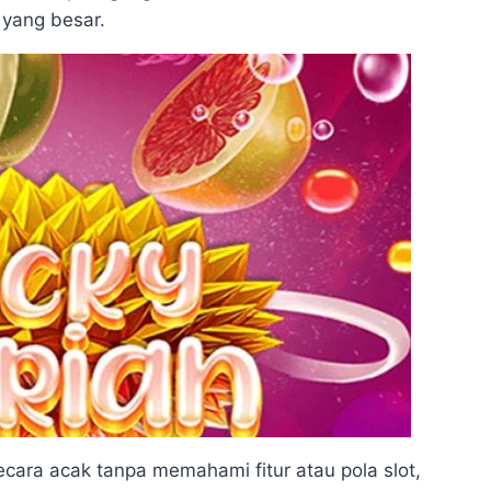
 yang besar.
ara acak tanpa memahami fitur atau pola slot,