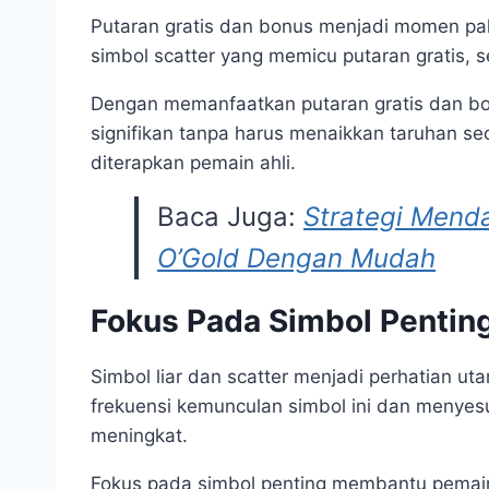
Putaran gratis dan bonus menjadi momen pal
simbol scatter yang memicu putaran gratis, se
Dengan memanfaatkan putaran gratis dan b
signifikan tanpa harus menaikkan taruhan seca
diterapkan pemain ahli.
Baca Juga:
Strategi Mend
O’Gold Dengan Mudah
Fokus Pada Simbol Pentin
Simbol liar dan scatter menjadi perhatian 
frekuensi kemunculan simbol ini dan menyesu
meningkat.
Fokus pada simbol penting membantu pemain