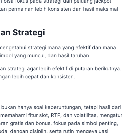
 bisa fokus pada strategi dan peluang jackpot
kan permainan lebih konsisten dan hasil maksimal
an Strategi
 mengetahui strategi mana yang efektif dan mana
simbol yang muncul, dan hasil taruhan.
 strategi agar lebih efektif di putaran berikutnya.
gan lebih cepat dan konsisten.
bukan hanya soal keberuntungan, tetapi hasil dari
memahami fitur slot, RTP, dan volatilitas, mengatur
ran gratis dan bonus, fokus pada simbol penting,
l dengan disiplin, serta rutin mengevaluasi